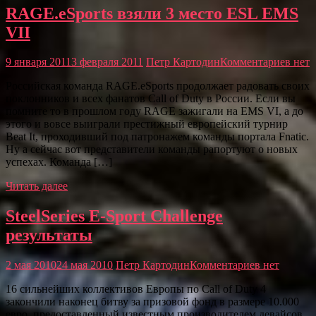
RAGE.eSports взяли 3 место ESL EMS
VII
9 января 2011
3 февраля 2011
Петр Картодин
Комментариев нет
Российская команда RAGE.eSports продолжает радовать своих
поклонников и всех фанатов Call of Duty в России. Если вы
помните то в прошлом году RAGE зажигали на EMS VI, а до
этого и вовсе выиграли престижный европейский турнир
Beat It, проходивший под патронажем команды портала Fnatic.
Ну а сейчас вот представители команды рапортуют о новых
успехах. Команда […]
Читать далее
SteelSeries E-Sport Challenge
результаты
2 мая 2010
24 мая 2010
Петр Картодин
Комментариев нет
16 сильнейших коллективов Европы по Call of Duty 4
закончили наконец битву за призовой фонд в размере 10.000
евро, предоставленный известным производителем девайсов