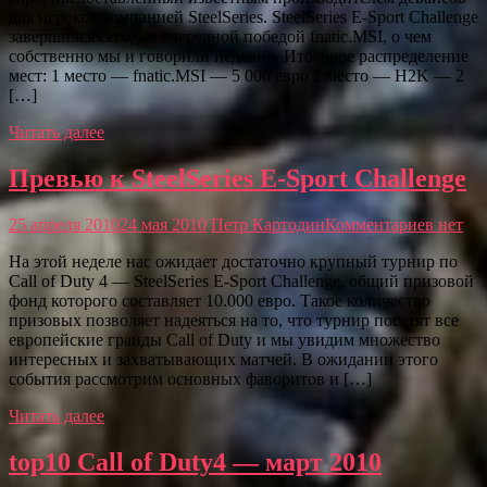
для игроков компанией SteelSeries. SteelSeries E-Sport Challenge
завершился сегодня очередной победой fnatic.MSI, о чем
собственно мы и говорили недавно. Итоговое распределение
мест: 1 место — fnatic.MSI — 5 000 евро 2 место — H2K — 2
[…]
Читать далее
Превью к SteelSeries E-Sport Challenge
25 апреля 2010
24 мая 2010
Петр Картодин
Комментариев нет
На этой неделе нас ожидает достаточно крупный турнир по
Call of Duty 4 — SteelSeries E-Sport Challenge, общий призовой
фонд которого составляет 10.000 евро. Такое количество
призовых позволяет надеяться на то, что турнир посетят все
европейские гранды Call of Duty и мы увидим множество
интересных и захватывающих матчей. В ожидании этого
события рассмотрим основных фаворитов и […]
Читать далее
top10 Call of Duty4 — март 2010