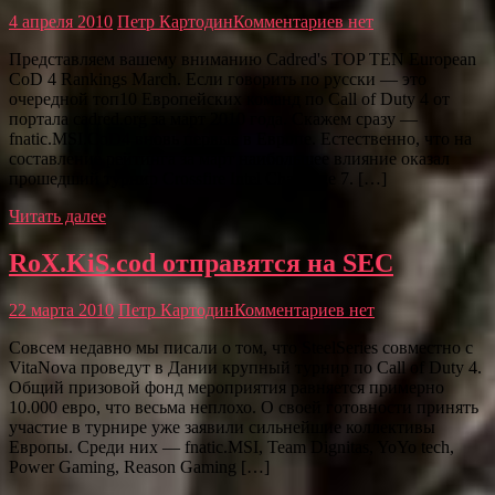
4 апреля 2010
Петр Картодин
Комментариев нет
Представляем вашему вниманию Cadred's TOP TEN European
CoD 4 Rankings March. Если говорить по русски — это
очередной топ10 Европейских команд по Call of Duty 4 от
портала cadred.org за март 2010 года. Скажем сразу —
fnatic.MSI.CoD4 вновь первые в Европе. Естественно, что на
составление рейтинга за март наибольшее влияние оказал
прошедший турнир Crossfire Intel Challenge 7. […]
Читать далее
RoX.KiS.cod отправятся на SEC
22 марта 2010
Петр Картодин
Комментариев нет
Совсем недавно мы писали о том, что SteelSeries совместно с
VitaNova проведут в Дании крупный турнир по Call of Duty 4.
Общий призовой фонд мероприятия равняется примерно
10.000 евро, что весьма неплохо. О своей готовности принять
участие в турнире уже заявили сильнейшие коллективы
Европы. Среди них — fnatic.MSI, Team Dignitas, YoYo tech,
Power Gaming, Reason Gaming […]