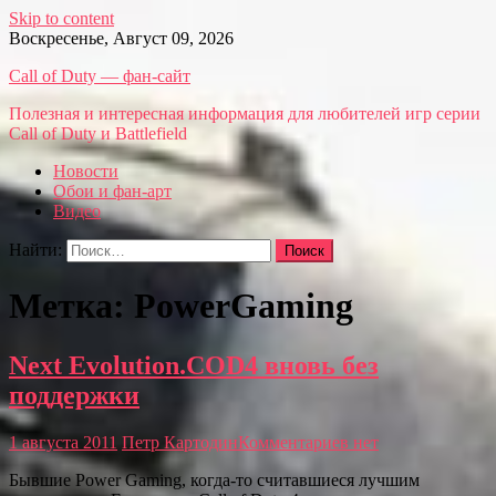
Skip to content
Воскресенье, Август 09, 2026
Call of Duty — фан-сайт
Полезная и интересная информация для любителей игр серии
Call of Duty и Battlefield
Новости
Обои и фан-арт
Видео
Найти:
Метка: PowerGaming
Next Evolution.COD4 вновь без
поддержки
1 августа 2011
Петр Картодин
Комментариев нет
Бывшие Power Gaming, когда-то считавшиеся лучшим