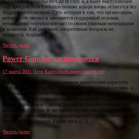
коллективом Европы по Call of Duty 4, а ныне выступающие
под брендом Next Evolution похоже вскоре вновь останутся без
поддержки спонсоров. Суть истории в том, что организация,
которая собственно и занимается поддержкой игроков,
неожиданно потеряла контакт со своим главным менеджером
и хозяином. Как результат, оперативные вопросы не
решаются, будущее […]
Читать далее
Power Gaming расширяются
17 марта 2011
Петр Картодин
Комментариев нет
Организация Power Gaming решила значительно нарастить
свои ряды. С этой целью были привлечены новые составы, в
так называемое, Power Gaming Community. Данные команды
конечно не будут пользоваться всей полнотой поддержки
организации Power Gaming, но смогут получить множество
косвенных бонусов. В частности игроки смогут значительно
улучшить свою игру благодаря общению с профессиональным
составом организации. Кроме того, […]
Читать далее