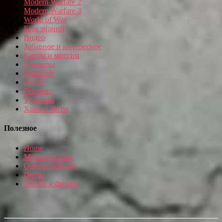
Modern Warfare 2
Modern Warfare 3
World of War
База знаний
Видео
Забавное и интересное
Карты и миссии
Команды
Новости
Патчи
Рейтинг
Турниры
Хаки и Читы
Полезное
Home
Музыка из игр
Обои и фан-арт
Патчи
Трюки и фишки