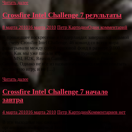
Читать далее
Crossfire Intel Challenge 7 результаты
8 марта 2010
16 марта 2010
Петр Картодин
Один комментарий
В прошедшее воскресенье в Нидерландах завершился седьмой
по счету Crossfire Intel Challenge. 46 команд со всего мира
разыгрывали между собой призовой фонд в размере 9.000
евро. Как мы уже писали к фаворитам турнира относили
fnatic.MSI, H2K, Reason Gaming, Team Dignitas и Power
Gaming. Однако не все из названных команд смогли показать
достойную игру, и не […]
Читать далее
Crossfire Intel Challenge 7 начало
завтра
4 марта 2010
16 марта 2010
Петр Картодин
Комментариев нет
В эти выходные нас ожидает интереснейший турнир,
организованный фирмой Intel для всех любителей Call of Duty