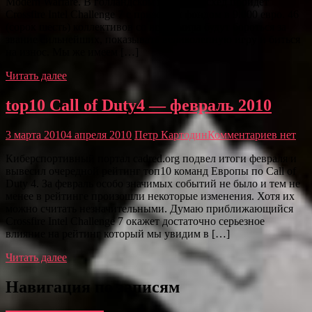
Modern Warfare. В голландском городе Энсхед пройдет
Crossfire Intel Challenge 7 с призовым фондом в 9.000 евро. 46
(сорок шесть) коллективов со всего мира будут бороться за
звание сильнейших, показывать великолепную игру и биться
на износ. Мы же имеем […]
Читать далее
top10 Call of Duty4 — февраль 2010
3 марта 2010
4 апреля 2010
Петр Картодин
Комментариев нет
Киберспортивный портал cadred.org подвел итоги февраля и
вывесил очередной рейтинг топ10 команд Европы по Call of
Duty 4. За февраль особо значимых событий не было и тем не
менее в рейтинге произошли некоторые изменения. Хотя их
можно считать незначительными. Думаю приближающийся
Crossfire Intel Challenge 7 окажет достаточно серьезное
влияние на рейтинг который мы увидим в […]
Читать далее
Навигация по записям