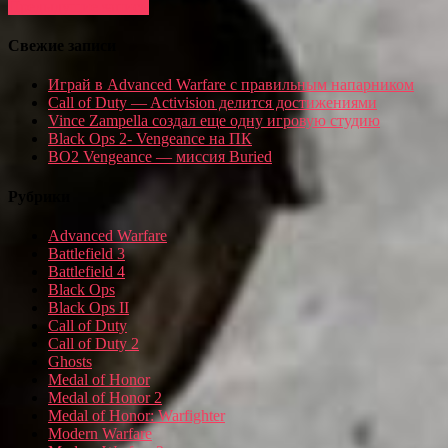
Предыдущие записи
Свежие записи
Играй в Advanced Warfare с правильным напарником
Call of Duty — Activision делится достижениями
Vince Zampella создал еще одну игровую студию
Black Ops 2- Vengeance на ПК
BO2 Vengeance — миссия Buried
Рубрики
Advanced Warfare
Battlefield 3
Battlefield 4
Black Ops
Black Ops II
Call of Duty
Call of Duty 2
Ghosts
Medal of Honor
Medal of Honor 2
Medal of Honor: Warfighter
Modern Warfare