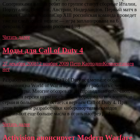
Соперниками наших ребят по группе станут сборные Италии,
Португалии, Венгрии, Австрии, Нидерландов. Первый матч в
рамках Clanbase NationsCup XIII российская команда проведет
уже на следующей неделе — игра запланирована на 6
февраля. Соперниками россиян […]
Читать далее
Моды для Call of Duty 4
27 декабря 2008
12 ноября 2009
Петр Картодин
Комментариев
нет
Разработчики модов для Call of Duty все меньше обращают
внимания на World of War и продолжают работать с четвертой
частью игры. Многие обозреватели справедливо отмечают,
что новая версия игры не слишком обрадовала поклонников
серии и большинство остается верным Call of Duty 4. При
этом ведущие разработчики киберспортивных модов
подливают еще больше масла в огонь наотрез […]
Читать далее
Activision анонсирует Modern Warfare