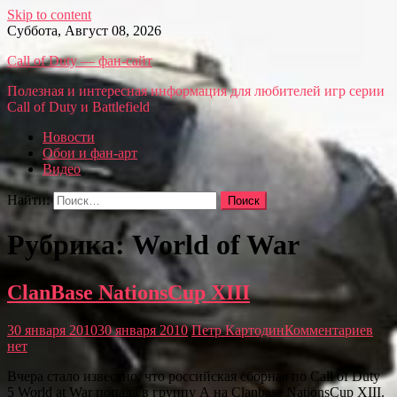
Skip to content
Суббота, Август 08, 2026
Call of Duty — фан-сайт
Полезная и интересная информация для любителей игр серии
Call of Duty и Battlefield
Новости
Обои и фан-арт
Видео
Найти:
Рубрика: World of War
ClanBase NationsCup XIII
30 января 2010
30 января 2010
Петр Картодин
Комментариев
нет
Вчера стало известно, что российская сборная по Call of Duty
5 World at War попала в группу А на Clanbase NationsCup XIII.