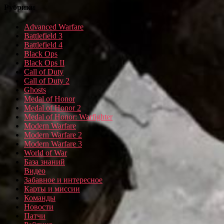
Рубрики
Advanced Warfare
Battlefield 3
Battlefield 4
Black Ops
Black Ops II
Call of Duty
Call of Duty 2
Ghosts
Medal of Honor
Medal of Honor 2
Medal of Honor: Warfighter
Modern Warfare
Modern Warfare 2
Modern Warfare 3
World of War
База знаний
Видео
Забавное и интересное
Карты и миссии
Команды
Новости
Патчи