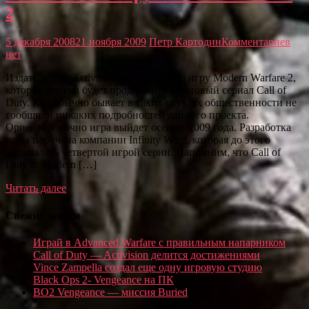
2
5 декабря 2008
21 ноября 2009
Петр Картодин
Комментариев
нет
Издательство Activision анонсировало игру Modern Warfare 2,
которая должна будет продолжить культовый сериал Call of
Duty. Как обычно бывает в таких случаях общественности не
сообщили никаких подробностей данного проекта.
Ориентировочно игра выйдет осенью 2009 года. Разработка
игры поручена компании Infinity Ward, которая до этого
занималась четвертой игрой серии. Напомним, что Call of
Duty 4: Modern […]
Читать далее
Свежие записи
Играй в Advanced Warfare с правильным напарником
Call of Duty — Activision делится достижениями
Vince Zampella создал еще одну игровую студию
Black Ops 2- Vengeance на ПК
BO2 Vengeance — миссия Buried