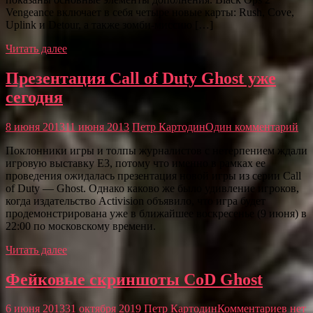
Vengeance включает в себя четыре новые карты: Rush, Cove,
Uplink и Detour, а также зомби-миссию […]
Читать далее
Презентация Call of Duty Ghost уже
сегодня
8 июня 2013
11 июня 2013
Петр Картодин
Один комментарий
Поклонники игры и толпы журналистов с нетерпением ждали
игровую выставку E3, потому что именно в рамках ее
проведения ожидалась презентация новой игры из серии Call
of Duty — Ghost. Однако каково же было удивление игроков,
когда издательство Activision объявило, что игра будет
продемонстрирована уже в ближайшее воскресенье (9 июня) в
22:00 по московскому времени.
Читать далее
Фейковые скриншоты CoD Ghost
6 июня 2013
31 октября 2019
Петр Картодин
Комментариев нет