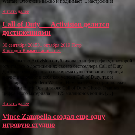
Warfare. Это очень важно и поднимает ... настроение!
Читать далее
Call of Duty — Activision делится
достижениями
30 сентября 2015
31 октября 2019
Петр
Картодин
Комментариев нет
Издательство Activision опубликовало инфографику, в которой
отчиталось о достижениях своего бестселлера Call of Duty.
Достижения собраны за все время существования серии, а
значит включают в себя как успехи Call of Duty, так и
популярность Modern Warfare. Немалый вклад принадлежит
подсерии Black Ops, а также Call of Duty Ghosts. Главная
цифра этого материала — 175 миллионов копий. […]
Читать далее
Vince Zampella создал еще одну
игровую студию