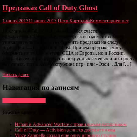
Предзаказ Call of Duty Ghost
1 июня 2013
11 июня 2013
Петр Картодин
Комментариев нет
Поклонники Call of Duty, являющиеся счастливыми
обладателями XBox и Play Station, с этого момента имеют
уникальную возможность оформить предзаказ на следующую
игру серии — Call of Duty Ghost. Причем предзаказ могут
оформить не только жители США и Европы, но и России.
Данная возможность доступна в крупных сетевых и интернет-
магазинах, таких как «Республика игр» или «Озон». Для […]
Читать далее
Навигация по записям
Предыдущие записи
Свежие записи
Играй в Advanced Warfare с правильным напарником
Call of Duty — Activision делится достижениями
Vince Zampella создал еще одну игровую студию