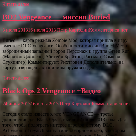
Читать далее
BO2 Vengeance — миссия Buried
3 июля 2013
16 июля 2013
Петр Картодин
Комментариев нет
Buried — карта режима Zombie Mod, которая пришла в игру
вместе с DLC Vengeance. Особенности миссии Buried Место:
заброшенный западный город Персонажи: группа Green Run
(Марлтон Джонсон, Абигейл Брайтон, Рассман, Cэмюэл
Стухингер) Комментирует: Рихтговен Дополнительно: на
карту возвращены хранилища оружия и денег.
Читать далее
Black Ops 2 Vengeance +Видео
24 июня 2013
16 июля 2013
Петр Картодин
Комментариев нет
Сегодня стало известно, что VENGEANCE — третье
дополнение для Black Ops 2, выйдет 2 июля 2013 года. Для
того, чтобы подогреть интерес игроков к этому DLC,
Activision и Treyarch выпустили обзорное видео, в котором
показаны основные элементы дополнения. Black Ops 2