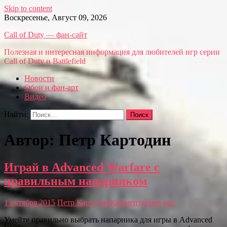
Skip to content
Воскресенье, Август 09, 2026
Call of Duty — фан-сайт
Полезная и интересная информация для любителей игр серии
Call of Duty и Battlefield
Новости
Обои и фан-арт
Видео
Найти:
Автор:
Петр Картодин
Играй в Advanced Warfare с
правильным напарником
1 октября 2015
Петр Картодин
Комментариев нет
Умейте правильно выбрать напарника для игры в Advanced