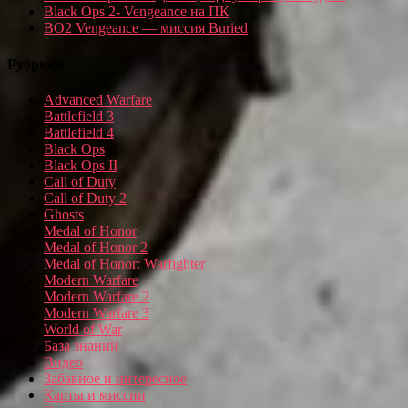
Black Ops 2- Vengeance на ПК
BO2 Vengeance — миссия Buried
Рубрики
Advanced Warfare
Battlefield 3
Battlefield 4
Black Ops
Black Ops II
Call of Duty
Call of Duty 2
Ghosts
Medal of Honor
Medal of Honor 2
Medal of Honor: Warfighter
Modern Warfare
Modern Warfare 2
Modern Warfare 3
World of War
База знаний
Видео
Забавное и интересное
Карты и миссии