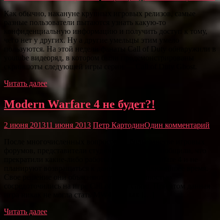
Как обычно, накануне крупных игровых релизов, самые
разные пользователи пытаются узнать какую-то
конфиденциальную информацию и получить доступ к тому,
чего нет у других. Ну а другие умельцы этим умело
пользуются. На этой недели фанаты Call of Duty обнаружили в
youtube видеоряд, в котором были продемонстрированы
скриншоты следующей игры серии — Call of Duty Ghost.
Читать далее
Modern Warfare 4 не будет?!
2 июня 2013
11 июня 2013
Петр Картодин
Один комментарий
После многочисленных вопросов на большинстве игровых
форумов, представители студии Infinity Ward сообщили, что
прекратили какие-либо работы над Modern Warfare 4 и не
планируют возвращаться к данной игре в ближайшее время.
Свое решение они объясняют тем, что полностью
сосредоточились на игре Call of Duty Ghost. При этом данная
игра никак не могла стать MW4, так как […]
Читать далее