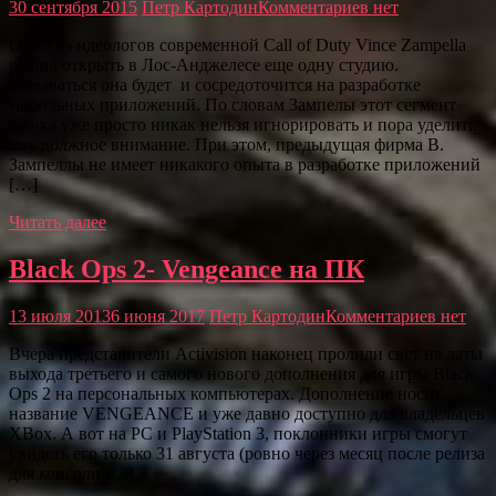
30 сентября 2015
Петр Картодин
Комментариев нет
Один из идеологов современной Call of Duty Vince Zampella
решил открыть в Лос-Анджелесе еще одну студию.
Называться она будет и сосредоточится на разработке
мобильных приложений. По словам Зампелы этот сегмент
рынка уже просто никак нельзя игнорировать и пора уделить
ему должное внимание. При этом, предыдущая фирма В.
Зампеллы не имеет никакого опыта в разработке приложений
[…]
Читать далее
Black Ops 2- Vengeance на ПК
13 июля 2013
6 июня 2017
Петр Картодин
Комментариев нет
Вчера представители Activision наконец пролили свет на даты
выхода третьего и самого нового дополнения для игры Black
Ops 2 на персональных компьютерах. Дополнение носит
название VENGEANCE и уже давно доступно для владельцев
XBox. А вот на PC и PlayStation 3, поклонники игры смогут
увидеть его только 31 августа (ровно через месяц после релиза
для консоли […]