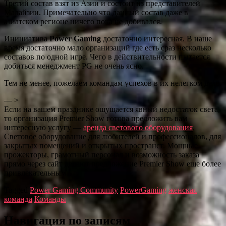
Третий состав взят из Азии и состоит из представителей
Малайзии. Примечательно что данный состав даже в
азиатском регионе ничего пока не добивался.
Инициатива
Power Gaming
достаточно интересная. В наше
время достаточно мало организаций где есть сраз несколько
составов по одной игре. Чего в действительности пытается
добиться менеджмент PG не очень ясно.
Тем не менее, пожелаем командам успехов в их нелегком деле.
— >
Если на вашем празднике ощущается явный недостаток света,
то организация Premier Show готова предложить вам
интересную услугу —
аренда светового оборудования
.
Световое оборудование для любителей и профессионалов, для
закрытых помещений и открытых пространст. Мощные
прожекторы, грамотный персонал и возможность заказа
прямо через сайт делают предложение Premier Show еще более
привлекательным.
Tagged
Power Gaming Community
PowerGaming
женская
команда
Команды
Навигация по записям