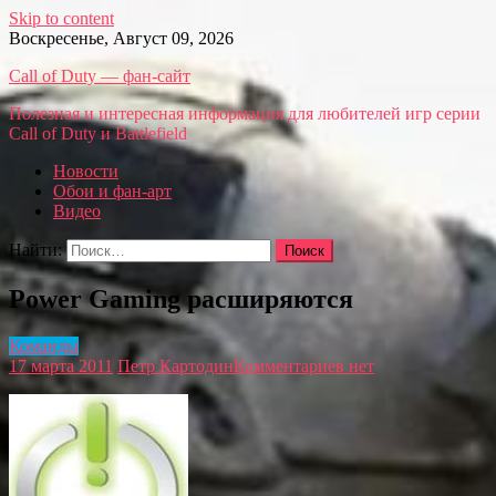
Skip to content
Воскресенье, Август 09, 2026
Call of Duty — фан-сайт
Полезная и интересная информация для любителей игр серии
Call of Duty и Battlefield
Новости
Обои и фан-арт
Видео
Найти:
Power Gaming расширяются
Команды
17 марта 2011
Петр Картодин
Комментариев нет