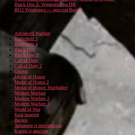
Black Ops 2- Vengeance на ПК
BO2 Vengeance — миссия Buried
Рубрики
Advanced Warfare
Battlefield 3
Battlefield 4
Black Ops
Black Ops II
Call of Duty
Call of Duty 2
Ghosts
Medal of Honor
Medal of Honor 2
Medal of Honor: Warfighter
Modern Warfare
Modern Warfare 2
Modern Warfare 3
World of War
База знаний
Видео
Забавное и интересное
Карты и миссии