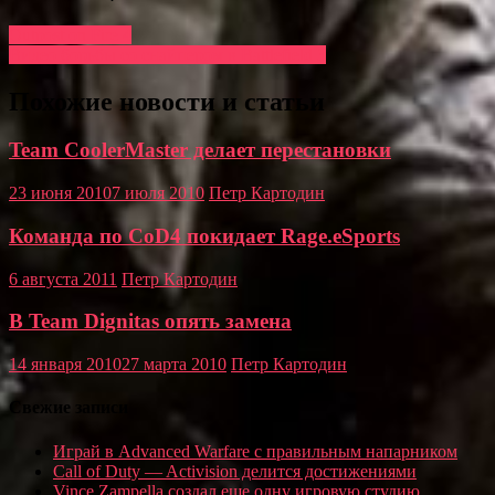
Outpost on Fire 4
Видео борьбы со снайпером в Battlefield 3
Похожие новости и статьи
Team CoolerMaster делает перестановки
23 июня 2010
7 июля 2010
Петр Картодин
Команда по CoD4 покидает Rage.eSports
6 августа 2011
Петр Картодин
В Team Dignitas опять замена
14 января 2010
27 марта 2010
Петр Картодин
Свежие записи
Играй в Advanced Warfare с правильным напарником
Call of Duty — Activision делится достижениями
Vince Zampella создал еще одну игровую студию