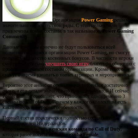
Организация
Power Gaming
решила
значительно нарастить свои ряды. С этой целью были
привлечены новые составы, в так называемое,
Power Gaming
Community
.
Данные команды конечно не будут пользоваться всей
полнотой поддержки организации Power Gaming, но смогут
получить множество косвенных бонусов. В частности игроки
смогут значительно
улучшить свою игру
благодаря общению с
профессиональным составом организации. Кроме того, они
смогут вовремя узнавать о новых турнирах и мероприятиях.
Вероятно этот анонс от организации готовился достаточно
долго, а его детали значительно прорабатывались. И сейчас
Power Gaming сообщают, что принимают одновременно 3
состава по Call of Duty. Причем у каждого коллектива есть
какая-нибудь интересная особенность.
Первый состав практически полностью состоит из
представителей Нидерландов.
Второй состав — это
женская команда по Call of Duty
,
которая ранее носила название
eSuba Female