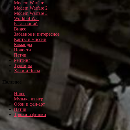
Modern Warfare
Modern Warfare 2
Modern Warfare 3
World of War
База знаний
Видео
Забавное и интересное
Карты и миссии
Команды
Новости
Патчи
Рейтинг
Турниры
Хаки и Читы
Полезное
Home
Музыка из игр
Обои и фан-арт
Патчи
Трюки и фишки