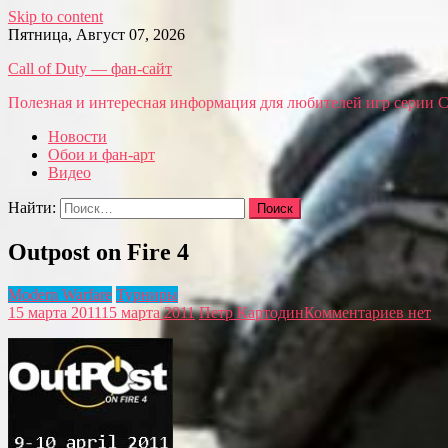
Skip to content
Пятница, Август 07, 2026
Call of Duty — фан-сайт
Полезная и интересная информация для любителей игр серии Call
Новости
Обои и фан-арт
Видео
Найти:
Outpost on Fire 4
Modern Warfare
Турниры
15 марта 2011
15 марта 2011
Петр Картодин
Комментариев нет