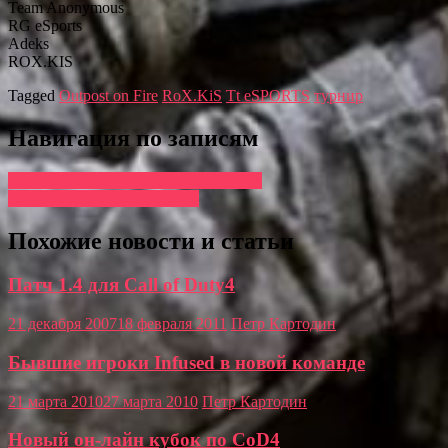
Team Anonymous
RG eSports
Adeks
ROX.KIS
Tagged
Outpost on Fire
RoX.KiS
Tt eSPORTS
турнир
Навигация по записям
Black Ops — самая продаваемая игра
Power Gaming расширяются
Похожие новости и статьи
Патч 1.4 для Call of Duty4
21 декабря 2007
18 февраля 2011
Петр Картодин
Бывшие игроки Infused в новой команде
21 марта 2010
27 марта 2010
Петр Картодин
Новый он-лайн кубок по CoD4