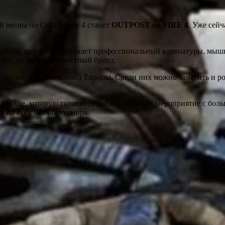
весны по Call of Duty 4 станет
OUTPOST on FIRE 4
. Уже сейч
айсов, который выпускает профессиональный клавиатуры, мышк
 это достаточно известный бренд.
 16 сильнейших команд Европы. Среди них можно заметить и р
держке, которую готовится оказать спонсор, мероприятие с боль
ь на всех матчах турнира.