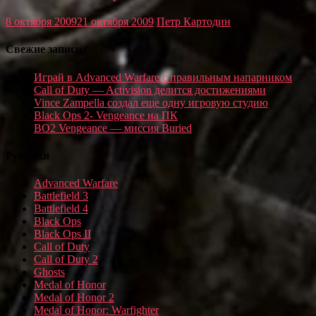
8 октября 2009
21 октября 2009
Петр Картодин
Свежие записи
Играй в Advanced Warfare с правильным напарником
Call of Duty — Activision делится достижениями
Vince Zampella создал еще одну игровую студию
Black Ops 2- Vengeance на ПК
BO2 Vengeance — миссия Buried
Рубрики
Advanced Warfare
Battlefield 3
Battlefield 4
Black Ops
Black Ops II
Call of Duty
Call of Duty 2
Ghosts
Medal of Honor
Medal of Honor 2
Medal of Honor: Warfighter