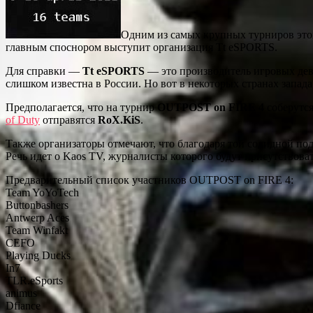
Одним из самых крупных турниров этой 
главным споснором выступит организация Tt eSPORTS.
Для справки —
Tt eSPORTS
— это производитель игровых дев
слишком известна в России. Но вот в некоторых странах запада
Предполагается, что на турнир
OUTPOST on FIRE 4
соберутся
of Duty
отправятся
RoX.KiS
.
Также организаторы отмечают, что благодаря той солидной под
Речь идет о Kaos TV, журналисты которого будут присутствоват
Предварительный список участников OUTPOST on FIRE 4:
Team YoYoTech
Buttonbashers
Antwerp Aces
Team Winfakt
CEFO
Playing Ducks
In7
TLR.eSports
animus
Dfiance