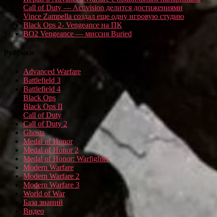
Call of Duty — Activision делится достижениями
Vince Zampella создал еще одну игровую студию
Black Ops 2- Vengeance на ПК
BO2 Vengeance — миссия Buried
Рубрики
Advanced Warfare
Battlefield 3
Battlefield 4
Black Ops
Black Ops II
Call of Duty
Call of Duty 2
Ghosts
Medal of Honor
Medal of Honor 2
Medal of Honor: Warfighter
Modern Warfare
Modern Warfare 2
Modern Warfare 3
World of War
База знаний
Видео