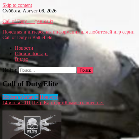
Skip to content
Суббота, Август 08, 2026
Call of Duty — фан-сайт
Полезная и интересная информация для любителей игр серии
Call of Duty и Battlefield
Новости
Обои и фан-арт
Видео
Найти:
Call of Duty Elite
Modern Warfare 3
Новости
14 июля 2011
Петр Картодин
Комментариев нет