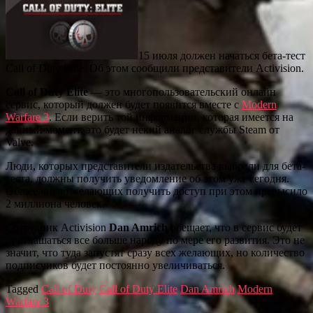
15 июля должен начаться бета-тест
Call of Duty Elite. Об этом сообщили представители Activision.
Call of Duty Elite
— это многопользовательский онлайн
сервис, который должен будет появится вместе с
Modern
Warfare 3
. Если верить той информации, которая имеется на
данный момент, это будет некий аналог службы Steam от
Valve.
Люди, которых представители издательства выбрали для бета-
теста, должны получить уведомление об этом уже сегодня.
Общее число желающих получить доступ при этом превысило
2 миллиона человек.
Сотрудник Activision
Dan Amrich
обещает, что в сервис будет
приглашаться все больше народу по мере его развития. Это не
значит, что туда запустят сразу всех желающих, но количество
подписчиков будет постоянно увеличиваться.
Tagged
Call of Duty
Call of Duty Elite
Dan Amrich
Modern
Warfare 3