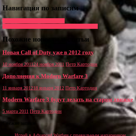
Навигация по записям
Карты в мап-паке Annihilation
Веб-сайт игры Modern Warfare 3 был захвачен
Похожие новости и статьи
Новая Call of Duty уже в 2012 году
10 ноября 2011
24 ноября 2011
Петр Картодин
Дополнения к Modern Warfare 3
11 января 2012
18 января 2012
Петр Картодин
Modern Warfare 3 будут делать на старом движке
5 марта 2011
Петр Картодин
Свежие записи
Играй в Advanced Warfare с правильным напарником