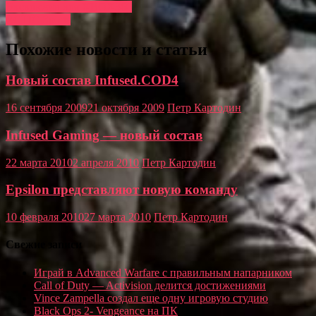
Эксклюзив для XBOX360
RCTIC Sports
Похожие новости и статьи
Новый состав Infused.COD4
16 сентября 2009
21 октября 2009
Петр Картодин
Infused Gaming — новый состав
22 марта 2010
2 апреля 2010
Петр Картодин
Epsilon представляют новую команду
10 февраля 2010
27 марта 2010
Петр Картодин
Свежие записи
Играй в Advanced Warfare с правильным напарником
Call of Duty — Activision делится достижениями
Vince Zampella создал еще одну игровую студию
Black Ops 2- Vengeance на ПК