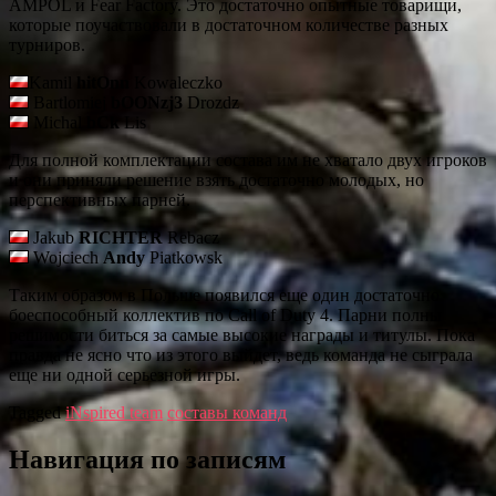
AMPOL и Fear Factory. Это достаточно опытные товарищи,
которые поучаствовали в достаточном количестве разных
турниров.
Kamil
hitOnn
Kowaleczko
Bartlomiej
bOONzj3
Drozdz
Michal
bCk
Lis
Для полной комплектации состава им не хватало двух игроков
и они приняли решение взять достаточно молодых, но
перспективных парней.
Jakub
RICHTER
Rebacz
Wojciech
Andy
Piatkowsk
Таким образом в Польше появился еще один достаточно
боеспособный коллектив по Call of Duty 4. Парни полны
решимости биться за самые высокие награды и титулы. Пока
правда не ясно что из этого выйдет, ведь команда не сыграла
еще ни одной серьезной игры.
Tagged
iNspired team
составы команд
Навигация по записям