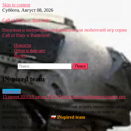
Skip to content
Суббота, Август 08, 2026
Call of Duty — фан-сайт
Полезная и интересная информация для любителей игр серии
Call of Duty и Battlefield
Новости
Обои и фан-арт
Видео
Найти:
iNspired team
Команды
15 июня 2010
19 июня 2010
Петр Картодин
Комментариев нет
В Польше старые игроки, бросившие играть около года назад,
решили вновь вернутся в киберспорт и основали новую
команду под названием
iNspired team
.
Костяк команды составили бывшие игроки UF Gaming,