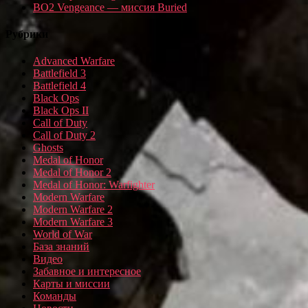
BO2 Vengeance — миссия Buried
Рубрики
Advanced Warfare
Battlefield 3
Battlefield 4
Black Ops
Black Ops II
Call of Duty
Call of Duty 2
Ghosts
Medal of Honor
Medal of Honor 2
Medal of Honor: Warfighter
Modern Warfare
Modern Warfare 2
Modern Warfare 3
World of War
База знаний
Видео
Забавное и интересное
Карты и миссии
Команды