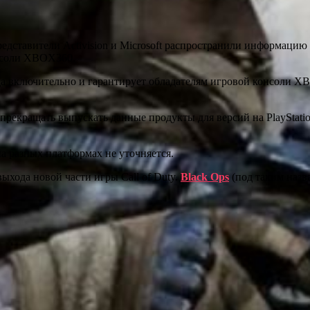
едставители Activision и Microsoft распространили информацию
нсоли XBOX360.
ода включительно и гарантирует обладателям игровой консоли 
ся прекращать выпускать данные продукты для версий на PlaySta
а разных платформах не уточняется.
хода новой части игры Call of Duty.
Black Ops
(под таким назва