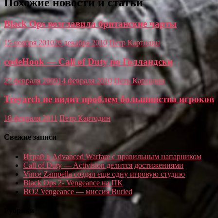
Похожие новости и статьи
Black Ops возглавила британские чарты
15 ноября 2010
26 декабря 2010
Петр Картодин
codeHook — Call of Duty по Голландски
27 февраля 2009
14 февраля 2010
Петр Картодин
Treyarch не видит проблем большинства игроков
18 февраля 2011
Петр Картодин
Свежие записи
Играй в Advanced Warfare с правильным напарником
Call of Duty — Activision делится достижениями
Vince Zampella создал еще одну игровую студию
Black Ops 2- Vengeance на ПК
BO2 Vengeance — миссия Buried
Рубрики