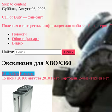
Skip to content
Суббота, Август 08, 2026
Call of Duty — фан-сайт
Полезная и интересная информация для любителей игр серии Call
Новости
Обои и фан-арт
Видео
Найти:
Эксклюзив для XBOX360
Black Ops
Новости
15 июня 2010
8 августа 2010
Петр Картодин
Комментариев нет