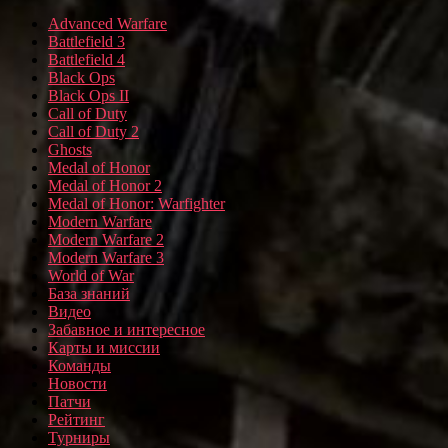
Advanced Warfare
Battlefield 3
Battlefield 4
Black Ops
Black Ops II
Call of Duty
Call of Duty 2
Ghosts
Medal of Honor
Medal of Honor 2
Medal of Honor: Warfighter
Modern Warfare
Modern Warfare 2
Modern Warfare 3
World of War
База знаний
Видео
Забавное и интересное
Карты и миссии
Команды
Новости
Патчи
Рейтинг
Турниры