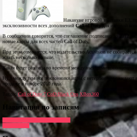
Накануне игровой выставки Е3, пр
эксклюзивности всех дополнений
Call of Duty
для игровой ко
В сообщении говорится, что соглашение подписано до 2012 г
новые карты для всех частей Call of Duty.
При этом отмечается, что издательство Activision не собирает
ждать несколько больше.
Какая будет разница во времени между выходами дополнений н
Ну а между тем все поклонники игры с нетерпением ожидают вы
продаже в ноябре 2010 года.
Tagged
Call of Duty 7
CoD:Black Ops
XBox360
Навигация по записям
RAGE выиграли Reason Gaming
iNspired team