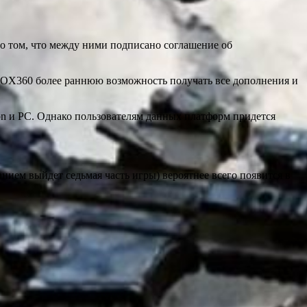
 о том, что между ними подписано соглашение об
XBOX360 более раннюю возможность получать все дополнения и
tion и PC. Однако пользователям данных платформ придется
нием выйдет седьмая часть игры) вероятнее всего появится в