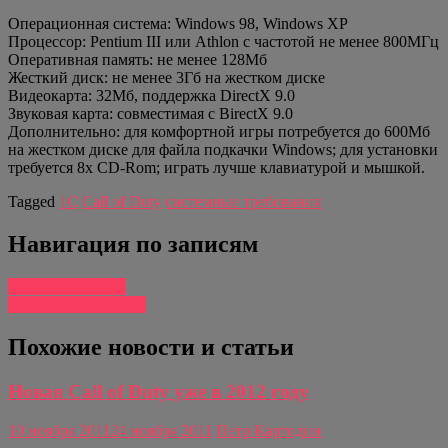
Операционная система: Windows 98, Windows XP
Процессор: Pentium III или Athlon с частотой не менее 800МГц
Оперативная память: не менее 128Мб
Жесткий диск: не менее 3Гб на жестком диске
Видеокарта: 32Мб, поддержка DirectX 9.0
Звуковая карта: совместимая с ВirectX 9.0
Дополнительно: для комфортной игры потребуется до 600Мб
на жестком диске для файла подкачки Windows; для установки
требуется 8x CD-Rom; играть лучше клавиатурой и мышкой.
Tagged
1С
Call of Duty
системные требования
Навигация по записям
Игра Call of Duty
Скачать Call of Duty
Похожие новости и статьи
Новая Call of Duty уже в 2012 году
10 ноября 2011
24 ноября 2011
Петр Картодин