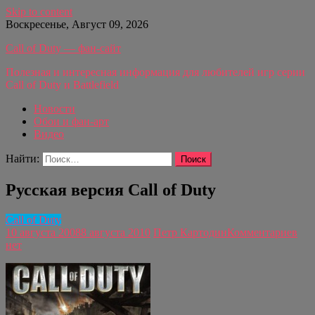
Skip to content
Воскресенье, Август 09, 2026
Call of Duty — фан-сайт
Полезная и интересная информация для любителей игр серии
Call of Duty и Battlefield
Новости
Обои и фан-арт
Видео
Найти:
Русская версия Call of Duty
Call of Duty
10 августа 2008
8 августа 2010
Петр Картодин
Комментариев
нет