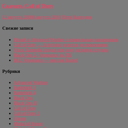
Скачать Call of Duty
12 августа 2008
8 августа 2010
Петр Картодин
Свежие записи
Играй в Advanced Warfare с правильным напарником
Call of Duty — Activision делится достижениями
Vince Zampella создал еще одну игровую студию
Black Ops 2- Vengeance на ПК
BO2 Vengeance — миссия Buried
Рубрики
Advanced Warfare
Battlefield 3
Battlefield 4
Black Ops
Black Ops II
Call of Duty
Call of Duty 2
Ghosts
Medal of Honor