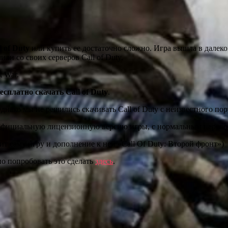
l of Duty
или купить ее достаточно сложно. Игра вышла в далеко
ли со своих серверов Call of Duty.
t War.
есплатно скачать Call of Duty
.
днако мы не решились скачивать Call of Duty с неизвестного пор
е официальную лицензионную версию игры, с нормальным перево
ит саму игру и дополнение к ней «Call Of Duty: Второй фронт»)
но попробовать это сделать
здесь
.