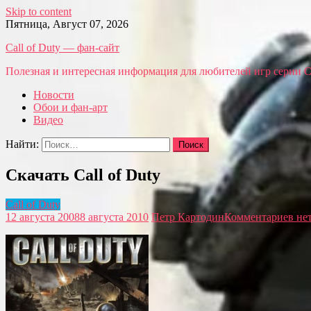
Skip to content
Пятница, Август 07, 2026
Call of Duty — фан-сайт
Полезная и интересная информация для любителей игр серии Call
Новости
Обои и фан-арт
Видео
Найти:
Скачать Call of Duty
Call of Duty
12 августа 2008
8 августа 2010
Петр Картодин
Комментариев не