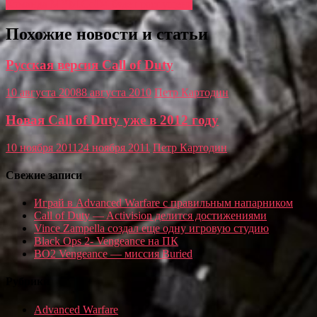
Команда MYM.CoD4 будет распущена
Похожие новости и статьи
Русская версия Call of Duty
10 августа 2008
8 августа 2010
Петр Картодин
Новая Call of Duty уже в 2012 году
10 ноября 2011
24 ноября 2011
Петр Картодин
Свежие записи
Играй в Advanced Warfare с правильным напарником
Call of Duty — Activision делится достижениями
Vince Zampella создал еще одну игровую студию
Black Ops 2- Vengeance на ПК
BO2 Vengeance — миссия Buried
Рубрики
Advanced Warfare