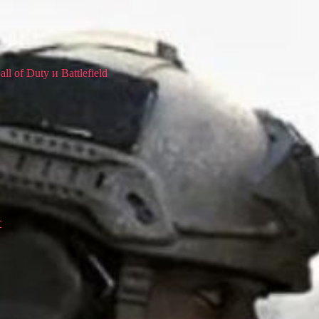
 of Duty и Battlefield
т