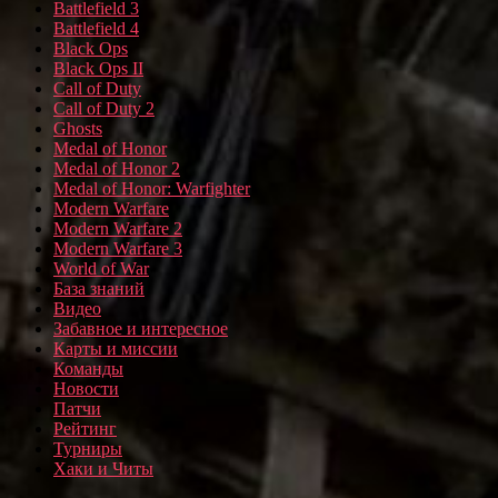
Battlefield 3
Battlefield 4
Black Ops
Black Ops II
Call of Duty
Call of Duty 2
Ghosts
Medal of Honor
Medal of Honor 2
Medal of Honor: Warfighter
Modern Warfare
Modern Warfare 2
Modern Warfare 3
World of War
База знаний
Видео
Забавное и интересное
Карты и миссии
Команды
Новости
Патчи
Рейтинг
Турниры
Хаки и Читы