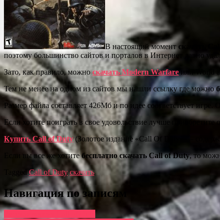
В настоящий момент
скачать Cal
поэтому большинство сайтов и порталов в Интернет давно удали
Зато, как правило, можно
скачать Modern Warfare
или World a
Тем не менее на одном из сайтов мы нашли ссылку где можно
б
Размер файла составляет 426Мб и по идее соответствует игре. О
Если хотите поиграть в свое удовольствие лучше приобретит
Купить Call of Duty
(Золотое издание «Call Of Duty» — содерж
Если вы все же хотите
бесплатно скачать Call of Duty
, то мож
Tagged
Call of Duty
скачать
Навигация по записям
Русская версия Call of Duty