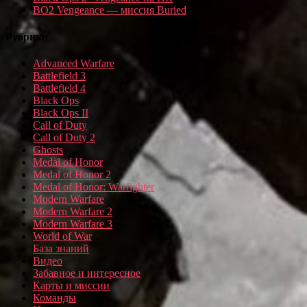
BO2 Vengeance — миссия Buried
Рубрики
Advanced Warfare
Battlefield 3
Battlefield 4
Black Ops
Black Ops II
Call of Duty
Call of Duty 2
Ghosts
Medal of Honor
Medal of Honor 2
Medal of Honor: Warfighter
Modern Warfare
Modern Warfare 2
Modern Warfare 3
World of War
База знаний
Видео
Забавное и интересное
Карты и миссии
Команды