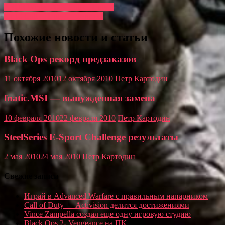
ASUS Winter 2009 Call of Duty 4
top10 Call of Duty4—февраль
Похожие новости и статьи
Black Ops рекорд предзаказов
11 октября 2010
12 октября 2010
Петр Картодин
fnatic.MSI — вынужденная замена
10 февраля 2010
22 февраля 2010
Петр Картодин
SteelSeries E-Sport Challenge результаты
2 мая 2010
24 мая 2010
Петр Картодин
Свежие записи
Играй в Advanced Warfare с правильным напарником
Call of Duty — Activision делится достижениями
Vince Zampella создал еще одну игровую студию
Black Ops 2- Vengeance на ПК