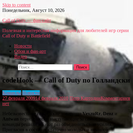
Skip to content
Понедельник, Август 10, 2026
Call of Duty — фан-сайт
Полезная и интересная информация для любителей игр серии
Call of Duty и Battlefield
Новости
Обои и фан-арт
Видео
Найти:
codeHook — Call of Duty по Голландски
Команды
Новости
27 февраля 2009
14 февраля 2010
Петр Картодин
Комментариев
нет
Небезызвестные голладские товарищи
VexzuRr
,
Denz
и
Antwan
периодически выступающие за самые разные
команды решили на этот раз объединить свои усилия.
Пригласив в состав достаточно молодых и немного