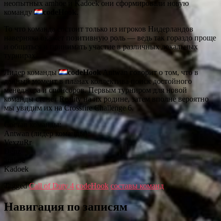
неопытных arnhoe и Kadoek они сформировали новую
команду
codeHook
.
То что команда состоит только из игроков Нидерландов
наверняка окажет позитивную роль — ведь так гораздо проще
и общаться и принимать участие в различных локальных
турнирах.
Лидер команды
codeHook
Antwan говорит о том, что в
данный момент в планах коллектива поиск достойного
менеджера и спонсоров. Первым турниром для новой
команды станет Reality на их родине, затем вполне вероятно
мы увидим их на Crossfire Challenge 6.
Состав команды:
Antwan (лидер команды)
VexzuRr
Denz
arnhoe
Kadoek
Tagged
Call of Duty 4
codeHook
составы команд
Навигация по записям