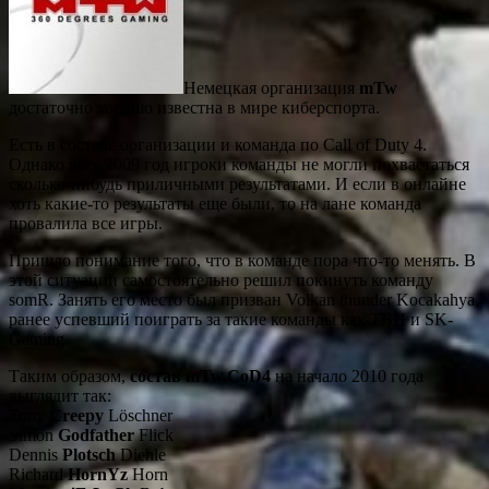
Немецкая организация
mTw
достаточно хорошо известна в мире киберспорта.
Есть в составе организации и команда по Call of Duty 4.
Однако весь 2009 год игроки команды не могли похвастаться
сколько-нибудь приличными результатами. И если в онлайне
хоть какие-то результаты еще были, то на лане команда
провалила все игры.
Пришло понимание того, что в команде пора что-то менять. В
этой ситуации самостоятельно решил покинуть команду
somR. Занять его место был призван Volkan thunder Kocakahya,
ранее успевший поиграть за такие команды как TBH и SK-
Gaming.
Таким образом,
состав mTw.CoD4
на начало 2010 года
выглядит так:
Tony
Creepy
Löschner
Simon
Godfather
Flick
Dennis
Plotsch
Diehle
Richard
HornYz
Horn