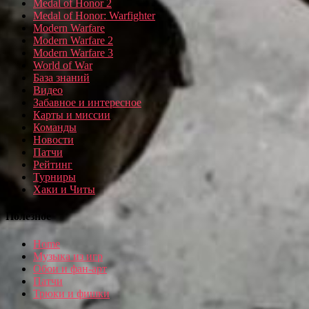
Medal of Honor 2
Medal of Honor: Warfighter
Modern Warfare
Modern Warfare 2
Modern Warfare 3
World of War
База знаний
Видео
Забавное и интересное
Карты и миссии
Команды
Новости
Патчи
Рейтинг
Турниры
Хаки и Читы
Полезное
Home
Музыка из игр
Обои и фан-арт
Патчи
Трюки и фишки