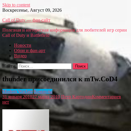
Skip to content
Воскресенье, Август 09, 2026
Call of Duty — фан-сайт
Полезная и интересная информация для любителей игр серии
Call of Duty и Battlefield
Новости
Обои и фан-арт
Видео
Найти:
thunder присоединился к mTw.CoD4
Modern Warfare
Команды
31 января 2010
27 марта 2010
Петр Картодин
Комментариев
нет