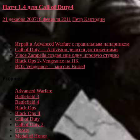
Патч 1.4 для Call of Duty4
21 декабря 2007
18 февраля 2011
Петр Картодин
Свежие записи
Играй в Advanced Warfare с правильным напарником
Call of Duty — Activision делится достижениями
Vince Zampella создал еще одну игровую студию
Black Ops 2- Vengeance на ПК
BO2 Vengeance — миссия Buried
Рубрики
Advanced Warfare
Battlefield 3
Battlefield 4
Black Ops
Black Ops II
Call of Duty
Call of Duty 2
Ghosts
Medal of Honor