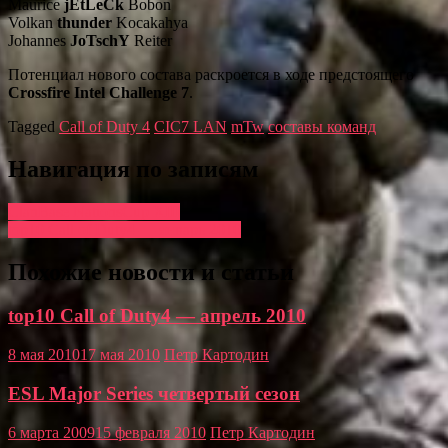
Maurice
jEtLeCk
Bobon
Volkan
thunder
Kocakahya
Johannes
JoTschY
Reiter
Потенциал нового состава раскроется в ходе предстоящего
Crossfire Intel Challenge 7
.
Tagged
Call of Duty 4
CIC7 LAN
mTw
составы команд
Навигация по записям
ClanBase NationsCup XIII
top10 Call of Duty4 — январь 2010
Похожие новости и статьи
top10 Call of Duty4 — апрель 2010
8 мая 2010
17 мая 2010
Петр Картодин
ESL Major Series четвертый сезон
6 марта 2009
15 февраля 2010
Петр Картодин