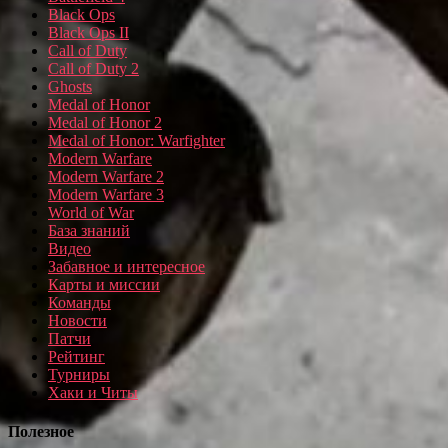
Black Ops
Black Ops II
Call of Duty
Call of Duty 2
Ghosts
Medal of Honor
Medal of Honor 2
Medal of Honor: Warfighter
Modern Warfare
Modern Warfare 2
Modern Warfare 3
World of War
База знаний
Видео
Забавное и интересное
Карты и миссии
Команды
Новости
Патчи
Рейтинг
Турниры
Хаки и Читы
Полезное