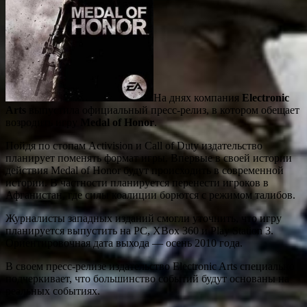
На днях компания
Electronic
Arts
выпустила официальный пресс-релиз, в котором обещает
возродить игру
Medal of Honor
.
Пойдя по стопам Activision и Call of Duty издательство
планирует поменять формат игры. Впервые в своей истории
действия Medal of Honor будут происходить в современной
истории. В частности планируется перенести игроков в
Афганистан, где силы коалиции борются с режимом талибов.
Журналисты западных изданий смогли уточнить, что игру
планируется выпустить на PC, XBox 360 и Play Station 3.
Ориентировочная дата выхода — осень 2010 года.
В своем пресс-релизе издательство Electronic Arts специально
подчеркивает, что большинство событий будут основаны на
реальных событиях.