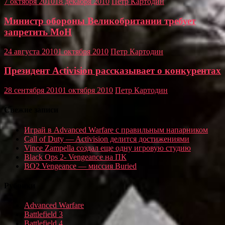
7 октября 2010
18 декабря 2010
Петр Картодин
Министр обороны Великобритании требует
запретить MoH
24 августа 2010
1 октября 2010
Петр Картодин
Президент Activision рассказывает о конкурентах
28 сентября 2010
1 октября 2010
Петр Картодин
Свежие записи
Играй в Advanced Warfare с правильным напарником
Call of Duty — Activision делится достижениями
Vince Zampella создал еще одну игровую студию
Black Ops 2- Vengeance на ПК
BO2 Vengeance — миссия Buried
Рубрики
Advanced Warfare
Battlefield 3
Battlefield 4