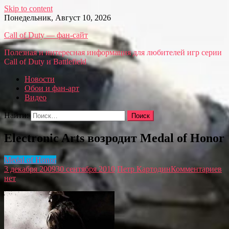
Skip to content
Понедельник, Август 10, 2026
Call of Duty — фан-сайт
Полезная и интересная информация для любителей игр серии
Call of Duty и Battlefield
Новости
Обои и фан-арт
Видео
Найти:
Electronic Arts возродит Medal of Honor
Medal of Honor
3 декабря 2009
30 сентября 2010
Петр Картодин
Комментариев
нет