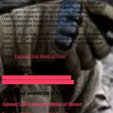
Примечательно, что создавать новую игру будут сразу две
независимые студии. Одна будет отвечать за singleplayer и
сюжет, другая разработает мультиплеер. Руководство EA
считает, что новая игра сможет составить конкуренцию ныне
существующим и будущим играм Modern Warfare. Именно эта
серия называется основным конкурентом игры.
Следует напомнить, что впервые Medal of Honor появилась в
1999 году. С тех пор было выпущено более десятка разных игр
серии. Сюжет всех игр крутился вокруг Второй Мировой
Войны.
Tagged
Electronic Arts
Medal of Honor
Навигация по записям
fnaticMSI побеждают на DH Winter 2009
«Modern Warfare 2 Mythbusters: Episode 1»
Похожие новости и статьи
Армия США против Medal of Honor