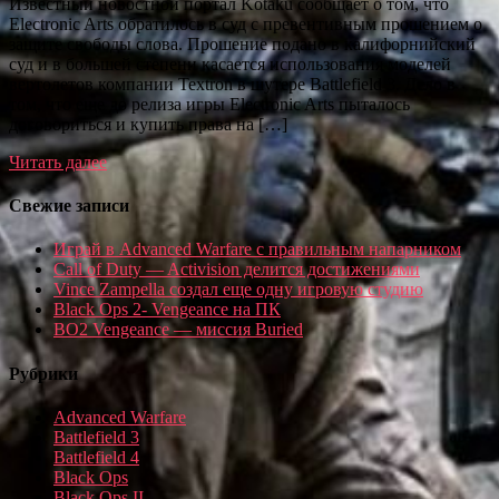
Известный новостной портал Kotaku сообщает о том, что
Electronic Arts обратилось в суд с превентивным прошением о
защите свободы слова. Прошение подано в калифорнийский
суд и в большей степени касается использования моделей
вертолетов компании Textron в шутере Battlefield 3. Дело в
том, что еще до релиза игры Electronic Arts пыталось
договориться и купить права на […]
Читать далее
Свежие записи
Играй в Advanced Warfare с правильным напарником
Call of Duty — Activision делится достижениями
Vince Zampella создал еще одну игровую студию
Black Ops 2- Vengeance на ПК
BO2 Vengeance — миссия Buried
Рубрики
Advanced Warfare
Battlefield 3
Battlefield 4
Black Ops
Black Ops II