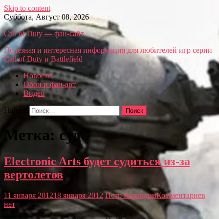
Skip to content
Суббота, Август 08, 2026
Call of Duty — фан-сайт
Полезная и интересная информация для любителей игр серии
Call of Duty и Battlefield
Новости
Обои и фан-арт
Видео
Найти:
Метка: суд
Electronic Arts будет судиться из-за
вертолетов
11 января 2012
18 января 2012
Петр Картодин
Комментариев
нет