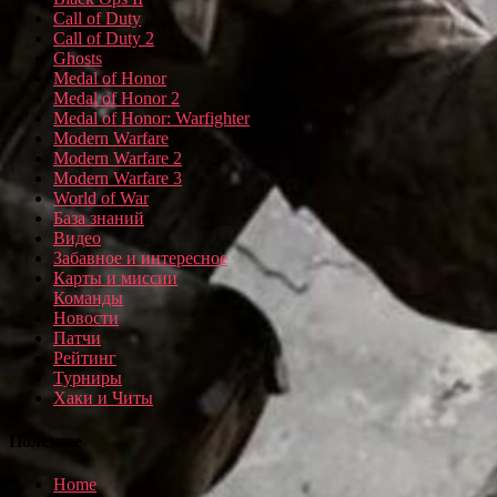
Call of Duty
Call of Duty 2
Ghosts
Medal of Honor
Medal of Honor 2
Medal of Honor: Warfighter
Modern Warfare
Modern Warfare 2
Modern Warfare 3
World of War
База знаний
Видео
Забавное и интересное
Карты и миссии
Команды
Новости
Патчи
Рейтинг
Турниры
Хаки и Читы
Полезное
Home