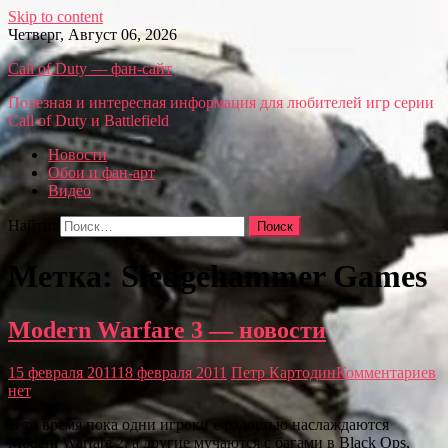
Skip to content
Четверг, Август 06, 2026
Call of Duty — фан-сайт
Полезная и интересная информация для любителей игр серии
Call of Duty и Battlefield
Новости
Обои и фан-арт
Видео
Найти:
Метка: Sledgehammer Games
Modern Warfare 3 — новости
15 февраля 2011
18 февраля 2011
Петр Картодин
Комментариев
нет
В то время пока одни игроки с радостью наслаждаются
Modern Warfare 2, а другие мучаются с багами в Black Ops,