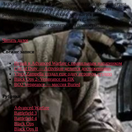
Activision продолжает строить планы по продолжению серии
Call of duty. Сегодня речь пойдет о будущей Modern Warfare 3,
разработкой которой, по слухам, занимается ранее
малоизвестная компания Sledgehammer Games. Команда
разработчиков обещает сделать игру полностью открытой,
[…]
Читать далее
Свежие записи
Играй в Advanced Warfare с правильным напарником
Call of Duty — Activision делится достижениями
Vince Zampella создал еще одну игровую студию
Black Ops 2- Vengeance на ПК
BO2 Vengeance — миссия Buried
Рубрики
Advanced Warfare
Battlefield 3
Battlefield 4
Black Ops
Black Ops II