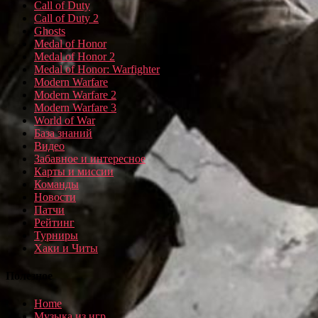
Call of Duty
Call of Duty 2
Ghosts
Medal of Honor
Medal of Honor 2
Medal of Honor: Warfighter
Modern Warfare
Modern Warfare 2
Modern Warfare 3
World of War
База знаний
Видео
Забавное и интересное
Карты и миссии
Команды
Новости
Патчи
Рейтинг
Турниры
Хаки и Читы
Полезное
Home
Музыка из игр