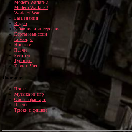
Modern Warfare 2
Modern Warfare 3
World of War
База знаний
Видео
Забавное и интересное
Карты и миссии
Команды
Новости
Патчи
Рейтинг
Турниры
Хаки и Читы
Полезное
Home
Музыка из игр
Обои и фан-арт
Патчи
Трюки и фишки