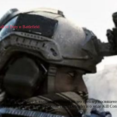
 of Duty и Battlefield
изом Modern Warfare 3, выпускает новый видео трейлер посвяще
 идет о захвате флага в режиме Team Defender и о моде Kill Con