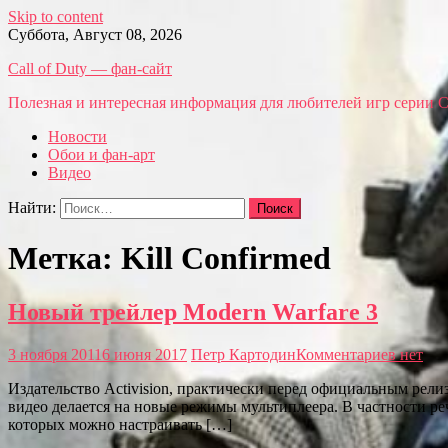
Skip to content
Суббота, Август 08, 2026
Call of Duty — фан-сайт
Полезная и интересная информация для любителей игр серии Call
Новости
Обои и фан-арт
Видео
Найти:
Метка: Kill Confirmed
Новый трейлер Modern Warfare 3
3 ноября 2011
6 июня 2017
Петр Картодин
Комментариев нет
Издательство Activision, практически перед официальным рел
видео делается на новые режимы мультиплеера. В частности речь
которых можно настраивать […]