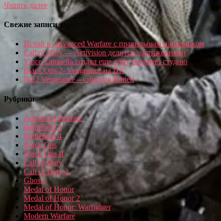
Читать далее
Свежие записи
Играй в Advanced Warfare с правильным напарником
Call of Duty — Activision делится достижениями
Vince Zampella создал еще одну игровую студию
Black Ops 2- Vengeance на ПК
BO2 Vengeance — миссия Buried
Рубрики
Advanced Warfare
Battlefield 3
Battlefield 4
Black Ops
Black Ops II
Call of Duty
Call of Duty 2
Ghosts
Medal of Honor
Medal of Honor 2
Medal of Honor: Warfighter
Modern Warfare