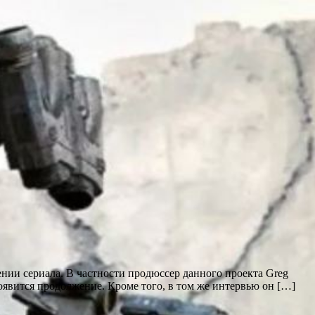
жении сериала. В частности продюссер данного проекта Greg
появится продолжение. Кроме того, в том же интервью он […]