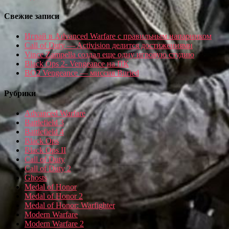
Свежие записи
Играй в Advanced Warfare с правильным напарником
Call of Duty — Activision делится достижениями
Vince Zampella создал еще одну игровую студию
Black Ops 2- Vengeance на ПК
BO2 Vengeance — миссия Buried
Рубрики
Advanced Warfare
Battlefield 3
Battlefield 4
Black Ops
Black Ops II
Call of Duty
Call of Duty 2
Ghosts
Medal of Honor
Medal of Honor 2
Medal of Honor: Warfighter
Modern Warfare
Modern Warfare 2