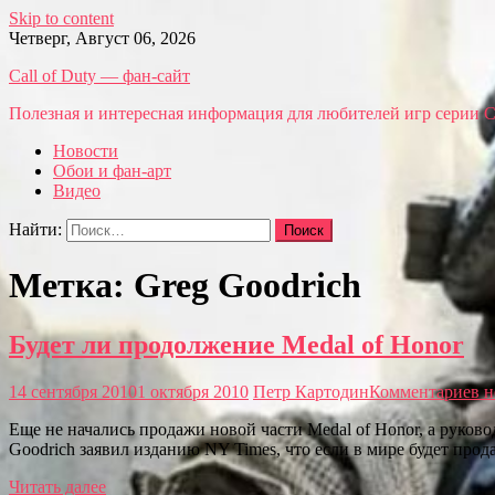
Skip to content
Четверг, Август 06, 2026
Call of Duty — фан-сайт
Полезная и интересная информация для любителей игр серии Call
Новости
Обои и фан-арт
Видео
Найти:
Метка: Greg Goodrich
Будет ли продолжение Medal of Honor
14 сентября 2010
1 октября 2010
Петр Картодин
Комментариев н
Еще не начались продажи новой части Medal of Honor, а руково
Goodrich заявил изданию NY Times, что если в мире будет прод
Читать далее