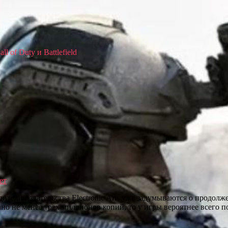
 of Duty и Battlefield
ет
дители издательства Electronic Arts уже задумываются о продол
ано не менее трех миллионов копий, то у игры вероятнее всего 