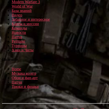
Modern Warfare 3
World of War
База знаний
Видео
Забавное и интересное
Карты и миссии
Команды
Новости
Патчи
Рейтинг
Турниры
Хаки и Читы
Полезное
Home
Музыка из игр
Обои и фан-арт
Патчи
Трюки и фишки