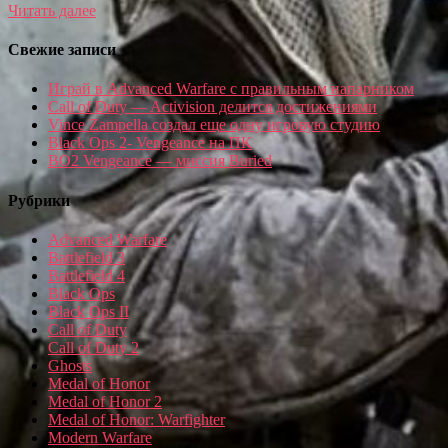
Читать далее
Свежие записи
Играй в Advanced Warfare с правильным напарником
Call of Duty — Activision делится достижениями
Vince Zampella создал еще одну игровую студию
Black Ops 2- Vengeance на ПК
BO2 Vengeance — миссия Buried
Рубрики
Advanced Warfare
Battlefield 3
Battlefield 4
Black Ops
Black Ops II
Call of Duty
Call of Duty 2
Ghosts
Medal of Honor
Medal of Honor 2
Medal of Honor: Warfighter
Modern Warfare