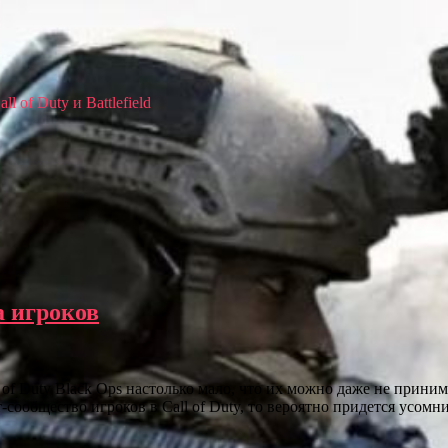
 of Duty и Battlefield
а игроков
of Duty Black Ops настолько мало, что их можно даже не принимат
-сообщество игроков в Call of Duty, то вероятно придется усомн