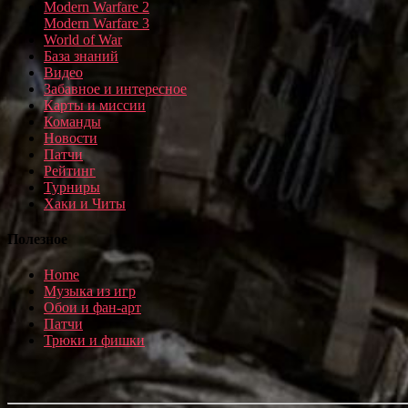
Modern Warfare 2
Modern Warfare 3
World of War
База знаний
Видео
Забавное и интересное
Карты и миссии
Команды
Новости
Патчи
Рейтинг
Турниры
Хаки и Читы
Полезное
Home
Музыка из игр
Обои и фан-арт
Патчи
Трюки и фишки