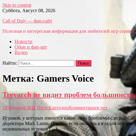
Skip to content
Суббота, Август 08, 2026
Call of Duty — фан-сайт
Полезная и интересная информация для любителей игр серии Call
Новости
Обои и фан-арт
Видео
Найти:
Метка: Gamers Voice
Treyarch не видит проблем большинств
18 февраля 2011
Петр Картодин
Комментариев нет
Игроков, у которых имеются какие-либо проблемы с игрой Call 
директора Mark Lamia. Однако, если окинуть взглядом интернет
недовольных игроков […]