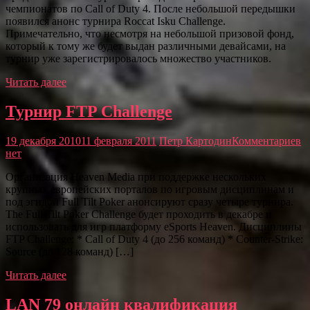
чемпионатов по Call of Duty 4. После небольшой передышки
появился анонс турнира Roccat Isku Challenge.
Примечательно, что несмотря на небольшой призовой фонд,
который к тому же будет выдан различными девайсами, на
турнир уже зарегистрировалось множество участников.
Читать далее
Турнир FTP Challenge
19 декабря 2010
11 февраля 2011
Петр Картодин
Комментариев
нет
Организация Heaven Media при поддержке нескольких
крупных европейских порталов по игровым дисциплинам и
под эгидой Full Tilt Poker анонсируют сразу четыре турнира.
The Full Tilt Poker Challenge будет проходить в декабре и
использовать для игр платформу eSports Heaven. Дисциплины
FTP Challenge: * Call of Duty 4 (до 256 команд) * Counter-Strike:
Source (до 128 команд) […]
Читать далее
LAN 79 онлайн квалификация