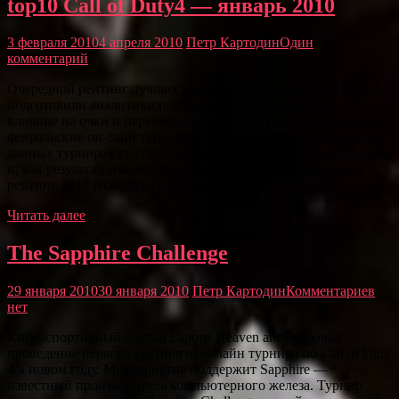
top10 Call of Duty4 — январь 2010
3 февраля 2010
4 апреля 2010
Петр Картодин
Один
комментарий
Очередной рейтинг лучших команд Европы по Call of Duty 4
подготовили аналитики портала cardred.org. Основное
влияние на очки и перемещение команд в рейтинге оказали
февральские он-лайн турниры Esports Heaven. Лучше всех на
данных турнирах выступала чешская пятерка из Power Gaming
и, как результат, именно эти парни возглавили январский
рейтинг 2010 года, прыгнув сразу на 3 […]
Читать далее
The Sapphire Challenge
29 января 2010
30 января 2010
Петр Картодин
Комментариев
нет
Киберспортивный портал Esports Heaven анонсировал
проведение первого крупного он-лайн турнира по Call of Duty
4 в новом году. Мероприятие поддержит Sapphire —
известный производитель компьютерного железа. Турнир