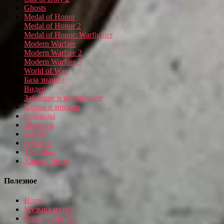
Ghosts
Medal of Honor
Medal of Honor 2
Medal of Honor: Warfighter
Modern Warfare
Modern Warfare 2
Modern Warfare 3
World of War
База знаний
Видео
Забавное и интересное
Карты и миссии
Команды
Новости
Патчи
Рейтинг
Турниры
Хаки и Читы
Полезное
Home
Музыка из игр
Обои и фан-арт