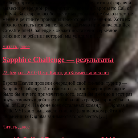
Киберспортивный портал cadred.org подвел итоги февраля и
вывесил очередной рейтинг топ10 команд Европы по Call of
Duty 4. За февраль особо значимых событий не было и тем не
менее в рейтинге произошли некоторые изменения. Хотя их
можно считать незначительными. Думаю приближающийся
Crossfire Intel Challenge 7 окажет достаточно серьезное
влияние на рейтинг который мы увидим в […]
Читать далее
Sapphire Challenge — результаты
22 февраля 2010
Петр Картодин
Комментариев нет
Esports Heaven провели очередной свой он-лайн турнир —
Sapphire Challenge. И возможно в данном мероприятии не
было бы ничего примечательного, если бы именно в этот раз
поучаствовать в действе не собрались гранды европейского
Call of Duty 4. На фоне всех остальных команд — Dignitas и
fnatic.MSI явно выглядели сильнее (в январском рейтинге
сильнейших Dignitas занимают второе место, […]
Читать далее