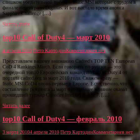
слишком убедительной победой fnatic.MSI которые с трудом в
финале переиграли Dignitas. И вот настало время анонса
Sapphire Challenge […]
Читать далее
top10 Call of Duty4 — март 2010
4 апреля 2010
Петр Картодин
Комментариев нет
Представляем вашему вниманию Cadred's TOP TEN European
CoD 4 Rankings March. Если говорить по русски — это
очередной топ10 Европейских команд по Call of Duty 4 от
портала cadred.org за март 2010 года. Скажем сразу —
fnatic.MSI.CoD4 вновь первые в Европе. Естественно, что на
составление рейтинга за март наибольшее влияние оказал
прошедший турнир Crossfire Intel Challenge 7. […]
Читать далее
top10 Call of Duty4 — февраль 2010
3 марта 2010
4 апреля 2010
Петр Картодин
Комментариев нет