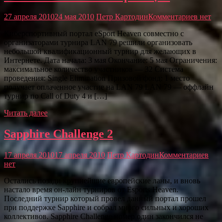
27 апреля 2010
24 мая 2010
Петр Картодин
Комментариев нет
Киберспортивный портал eSport Heaven совместно с
организаторами турнира LAN 79 решили организовать
небольшой квалификационный турнир для желающих в
Интернете. Дата начала: 3 мая Окончание: 5 мая Ограничения:
максимальное количество участников — 32 Система
проведения: Single Elimination Призовой фонд: 1 место
получает оплаченное участие на LAN 79 LAN 79 — оффлайн
турнир по Call of Duty 4 и […]
Читать далее
Sapphire Challenge 2
17 апреля 2010
17 апреля 2010
Петр Картодин
Комментариев
нет
Остались позади крупнейшие европейские ланы, и вновь
настало время он-лайн турниров от Esports Heaven.
Последний турнир который провел данный портал прошел
при поддержке Sapphire и собрал много сильных и хороших
коллективов. Sapphire Challenge номер один закончился не