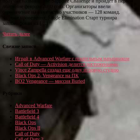
получил название The Sapphire Challenge и пройдет в первой
половине февраля 2010 года. Организаторы ввели
ограничение на количество участников — 128 команд.
Формат проведения: Single Elimination Старт турнира
запланирован на […]
Читать далее
Свежие записи
Играй в Advanced Warfare с правильным напарником
Call of Duty — Activision делится достижениями
Vince Zampella создал еще одну игровую студию
Black Ops 2- Vengeance на ПК
BO2 Vengeance — миссия Buried
Рубрики
Advanced Warfare
Battlefield 3
Battlefield 4
Black Ops
Black Ops II
Call of Duty
Call of Duty 2