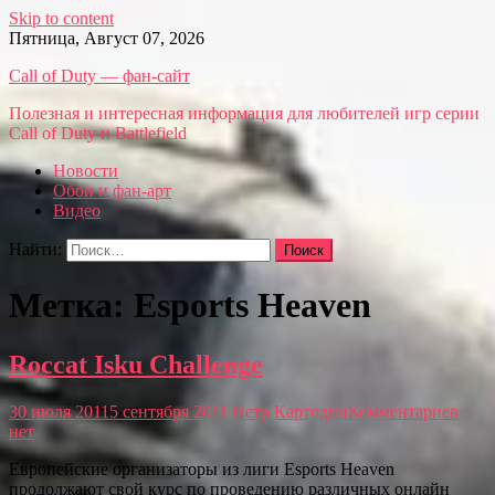
Skip to content
Пятница, Август 07, 2026
Call of Duty — фан-сайт
Полезная и интересная информация для любителей игр серии
Call of Duty и Battlefield
Новости
Обои и фан-арт
Видео
Найти:
Метка: Esports Heaven
Roccat Isku Challenge
30 июля 2011
5 сентября 2011
Петр Картодин
Комментариев
нет
Европейские организаторы из лиги Esports Heaven
продолжают свой курс по проведению различных онлайн