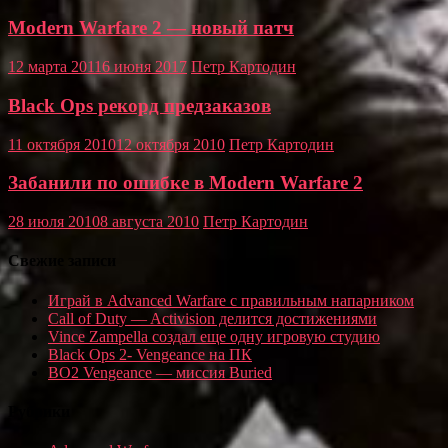
Modern Warfare 2 — новый патч
12 марта 2011
6 июня 2017
Петр Картодин
Black Ops рекорд предзаказов
11 октября 2010
12 октября 2010
Петр Картодин
Забанили по ошибке в Modern Warfare 2
28 июля 2010
8 августа 2010
Петр Картодин
Свежие записи
Играй в Advanced Warfare с правильным напарником
Call of Duty — Activision делится достижениями
Vince Zampella создал еще одну игровую студию
Black Ops 2- Vengeance на ПК
BO2 Vengeance — миссия Buried
Рубрики