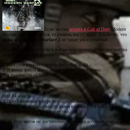
Если честно
играть в Call of Duty
Modern
Warfare 2 не получается, то помочь могут читы. Тем более, что
коды для Modern Warfare 2
не такие уж и сложные.
Для того, чтобы получить в игре определенные преимущества
нужно сделать следующее:
1. Находим в папке с игрой файл config.cfg
2. В конце файла дописываем следующие строки:
seta thereisacow «1337»
bind F1 «god»
bind F2 «give ammo»
bind F3 «notarget»
bind F4 «noclip»
3. Всю кампанию в игре необходимо начать заново.
4. В игре по необходимости жмем кнопки F1, F2, F3, F4 и
получаем игровое преимущество.
Если этих читов не достаточно, то можно добавить еще.