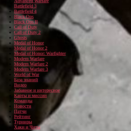
Advanced Warfare
Battlefield 3
Battlefield 4
Black Ops
Black Ops II
Call of Duty
Call of Duty 2
Ghosts
Medal of Honor
Medal of Honor 2
Medal of Honor: Warfighter
Modern Warfare
Modern Warfare 2
Modern Warfare 3
World of War
База знаний
Видео
Забавное и интересное
Карты и миссии
Команды
Новости
Патчи
Рейтинг
Турниры
Хаки и Читы