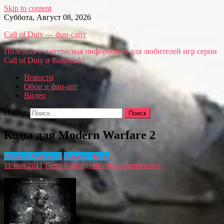
Skip to content
Суббота, Август 08, 2026
Call of Duty — фан-сайт
Полезная и интересная информация для любителей игр серии
Call of Duty и Battlefield
Новости
Обои и фан-арт
Видео
Найти:
Коды для Modern Warfare 2
Modern Warfare 2
Хаки и Читы
11 мая 2011
Петр Картодин
Комментариев нет