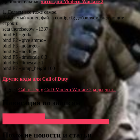
Дополнительные
читы для Modern Warfare 2
.
1. Делаем все тоже самое.
2. В самый конец файла config.cfg добавляем следующие
строки:
seta thereisacow «1337»
bind F1 «god»
bind F2 «give ammo»
bind F3 «notarget»
bind F4 «noclip»
bind F5 «timescale 0.3»
bind F6 «timescale 1»
bind F7 «jump_height 100»
Другие коды для Call of Duty
.
Tagged
Call of Duty
CoD:Modern Warfare 2
коды
читы
Навигация по записям
Benelux Gaming Lan
Eurogamer известна дата выхода Modern Warfare 3
Похожие новости и статьи