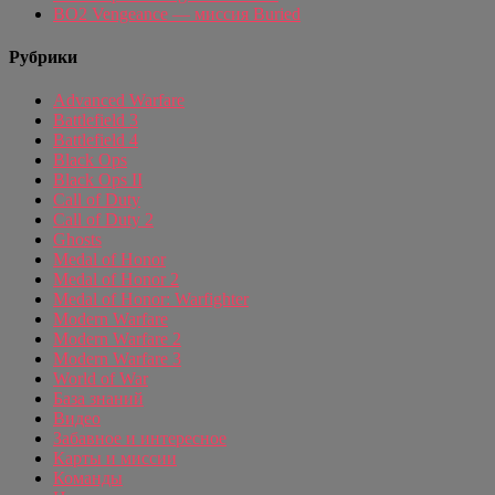
BO2 Vengeance — миссия Buried
Рубрики
Advanced Warfare
Battlefield 3
Battlefield 4
Black Ops
Black Ops II
Call of Duty
Call of Duty 2
Ghosts
Medal of Honor
Medal of Honor 2
Medal of Honor: Warfighter
Modern Warfare
Modern Warfare 2
Modern Warfare 3
World of War
База знаний
Видео
Забавное и интересное
Карты и миссии
Команды