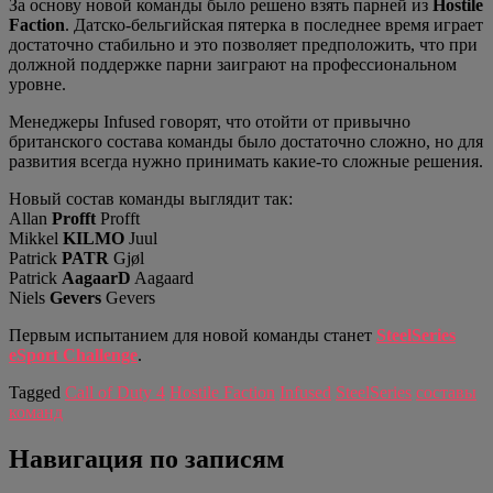
За основу новой команды было решено взять парней из
Hostile
Faction
. Датско-бельгийская пятерка в последнее время играет
достаточно стабильно и это позволяет предположить, что при
должной поддержке парни заиграют на профессиональном
уровне.
Менеджеры Infused говорят, что отойти от привычно
британского состава команды было достаточно сложно, но для
развития всегда нужно принимать какие-то сложные решения.
Новый состав команды выглядит так:
Allan
Profft
Profft
Mikkel
KILMO
Juul
Patrick
PATR
Gjøl
Patrick
AagaarD
Aagaard
Niels
Gevers
Gevers
Первым испытанием для новой команды станет
SteelSeries
eSport Challenge
.
Tagged
Call of Duty 4
Hostile Faction
Infused
SteelSeries
составы
команд
Навигация по записям