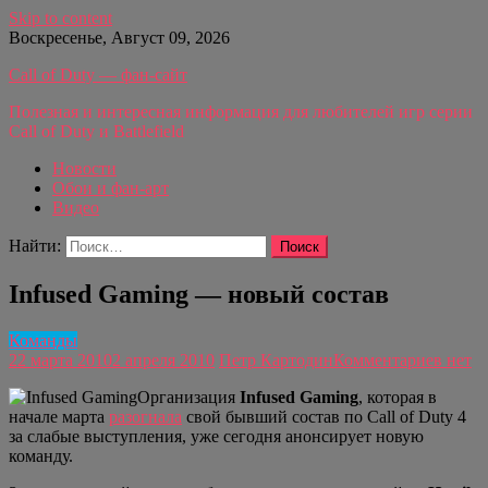
Skip to content
Воскресенье, Август 09, 2026
Call of Duty — фан-сайт
Полезная и интересная информация для любителей игр серии
Call of Duty и Battlefield
Новости
Обои и фан-арт
Видео
Найти:
Infused Gaming — новый состав
Команды
22 марта 2010
2 апреля 2010
Петр Картодин
Комментариев нет
Организация
Infused Gaming
, которая в
начале марта
разогнала
свой бывший состав по Call of Duty 4
за слабые выступления, уже сегодня анонсирует новую
команду.