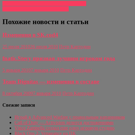
Бывшие игроки Infused в новой команде
RoX.KiS.cod отправятся на SEC
Похожие новости и статьи
Изменения в SK.cod4
25 июля 2010
26 июля 2010
Петр Картодин
fnatic.Stevy признан лучшим игроком года
5 января 2010
7 января 2010
Петр Картодин
Team Dignitas — изменения в составе
8 октября 2009
7 января 2010
Петр Картодин
Свежие записи
Играй в Advanced Warfare с правильным напарником
Call of Duty — Activision делится достижениями
Vince Zampella создал еще одну игровую студию
Black Ops 2- Vengeance на ПК