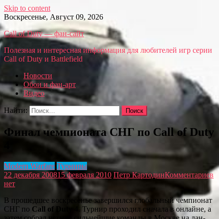
Skip to content
Воскресенье, Август 09, 2026
Call of Duty — фан-сайт
Полезная и интересная информация для любителей игр серии
Call of Duty и Battlefield
Новости
Обои и фан-арт
Видео
Найти:
Финал чемпионата СНГ по Call of Duty
4
Modern Warfare
Турниры
22 декабря 2008
15 февраля 2010
Петр Картодин
Комментариев
нет
В прошедшее воскресенье завершился глобальный чемпионат
СНГ по
Call of Duty 4
. Турнир проходил сначала в онлайне, а
затем собрал четыре сильнейшие команды в Москве на лан-