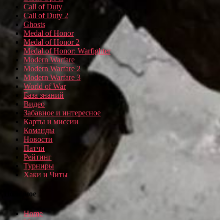
Call of Duty
Call of Duty 2
Ghosts
Medal of Honor
Medal of Honor 2
Medal of Honor: Warfighter
Modern Warfare
Modern Warfare 2
Modern Warfare 3
World of War
База знаний
Видео
Забавное и интересное
Карты и миссии
Команды
Новости
Патчи
Рейтинг
Турниры
Хаки и Читы
Полезное
Home