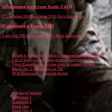
Изменения в составе fnatic.CoD4
27 сентября 2010
6 октября 2010
Петр Картодин
Изменения в Fnatic.MSI
3 августа 2011
11 сентября 2011
Петр Картодин
Свежие записи
Играй в Advanced Warfare с правильным напарником
Call of Duty — Activision делится достижениями
Vince Zampella создал еще одну игровую студию
Black Ops 2- Vengeance на ПК
BO2 Vengeance — миссия Buried
Рубрики
Advanced Warfare
Battlefield 3
Battlefield 4
Black Ops
Black Ops II