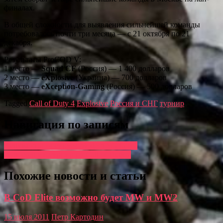
финалах.
В общей сложности для выявления сильнейшей команды
потребовалось почти три месяца — с 21 октября по 21
декабря.
Результаты ProCOD V:
1 место —
Squad CF
(Россия) — 1 400 долларов
2 место —
eXplosive
(Украина) — 700 долларов
3 место —
eXception-Gaming
(Россия) — 500 долларов
Tagged
Call of Duty 4
Explosive
Россия и СНГ
турнир
Навигация по записям
Activision анонсирует Modern Warfare 2
Новогодний турнир по Call of Duty 2
Похожие новости и статьи
В CoD Elite возможно будет MW и MW2
15 июля 2011
Петр Картодин