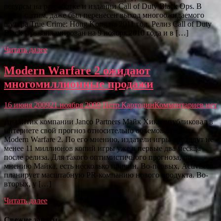
ресурсы на разработке и издании Call of Duty Black Ops. В
связи с этим, даже был перенесен выход многоожидаемого
шутера True Crime: Hong Kong на 2011 год. Релиз Call of Duty
Black Ops запланирован на 9 ноября 2010 года и в […]
Читать далее
Modern Warfare 2 ожидают
многомиллионные продажи
16 июня 2009
21 ноября 2009
Петр Картодин
Комментариев нет
Аналитик компании Janco Partners Майк Хики опубликовал в
интернете свой прогноз относительно объемов продаж
Modern Warfare 2. По его мнению, издатели игры продадут не
менее 11 миллионов копий игры уже в первые два месяца
после релиза. Для такого оптимистичного прогноза, по
мнению Майка, есть несколько причин. Во-первых, Activision
планирует масштабную PR-компанию нового продукта. Во-
вторых, у […]
Читать далее
Свежие записи