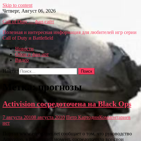
Skip to content
Четверг, Август 06, 2026
Call of Duty — фан-сайт
Полезная и интересная информация для любителей игр серии
Call of Duty и Battlefield
Новости
Обои и фан-арт
Видео
Найти:
Метка: прогнозы
Activision сосредоточена на Black Ops
7 августа 2010
8 августа 2010
Петр Картодин
Комментариев
нет
Портал www.eurogamer.net сообщает о том, что руководство
Activision, в настоящий момент, сосредоточило все свои