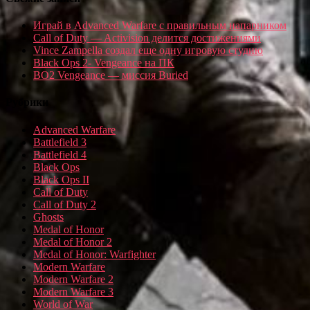
Играй в Advanced Warfare с правильным напарником
Call of Duty — Activision делится достижениями
Vince Zampella создал еще одну игровую студию
Black Ops 2- Vengeance на ПК
BO2 Vengeance — миссия Buried
Рубрики
Advanced Warfare
Battlefield 3
Battlefield 4
Black Ops
Black Ops II
Call of Duty
Call of Duty 2
Ghosts
Medal of Honor
Medal of Honor 2
Medal of Honor: Warfighter
Modern Warfare
Modern Warfare 2
Modern Warfare 3
World of War